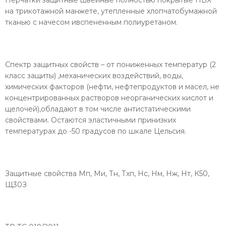
Перчатки защитные швейные полностью покрытые ПВХ
на трикотажной манжете, утепленные хлопчатобумажной
тканью с начесом ивспененным полиуретаном.
Спектр защитных свойств – от пониженных температур (2
класс защиты) ,механических воздействий, воды,
химических факторов (нефти, нефтепродуктов и масел, не
концентрированных растворов неорганических кислот и
щелочей),обладают в том числе антистатическими
свойствами. Остаются эластичными принизких
температурах до -50 градусов по шкале Цельсия.
Защитные свойства Мп, Ми, Тн, Тхп, Нс, Нм, Нж, Нт, К50,
Щ30З