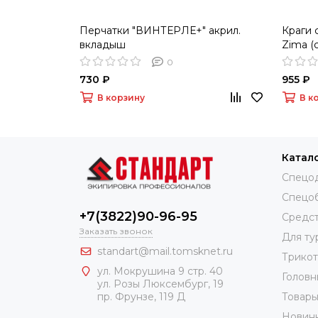
Перчатки "ВИНТЕРЛЕ+" акрил.
Краги 
вкладыш
Zima (
0
730 ₽
955 ₽
В корзину
В к
Катал
Спецо
Спецо
+7(3822)90-96-95
Средст
Заказать звонок
Для ту
standart@mail.tomsknet.ru
Трико
ул. Мокрушина 9 стр. 40
Головн
ул. Розы Люксембург, 19
Товары
пр. Фрунзе, 119 Д
Новин