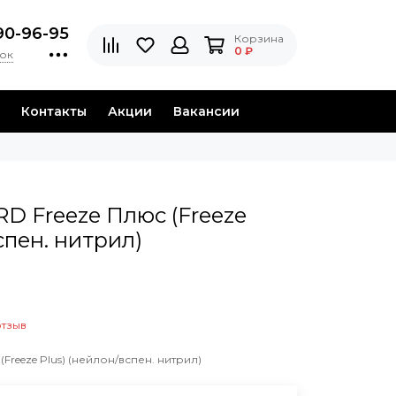
90-96-95
Корзина
0 ₽
нок
Контакты
Акции
Вакансии
D Freeze Плюс (Freeze
спен. нитрил)
отзыв
Freeze Plus) (нейлон/вспен. нитрил)