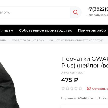
+7(3822)
Заказать зво
 лицам
Собственное производство
Примеры работ
щиты
Средства защиты рук
Защита от пониженных температур
Перчатки GWAR
Plus) (нейлон/в
Артикул:
N5001
475 ₽
Оставить 
Перчатки GWARD Freeze Плюс (