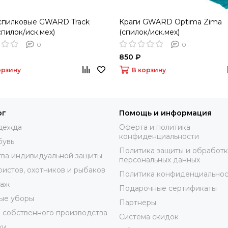
спилковые GWARD Track
Краги GWARD Optima Zima
спилок/иск.мех)
(спилок/иск.мех)
0
0
850 ₽
орзину
В корзину
ог
Помощь и информация
дежда
Оферта и политика
конфиденциальности
бувь
Политика защиты и обработ
ва индивидуальной защиты
персональных данных
ристов, охотников и рыбаков
Политика конфиденциальнос
таж
Подарочные сертификаты
ые уборы
Партнеры
 собственного производства
Система скидок
ки