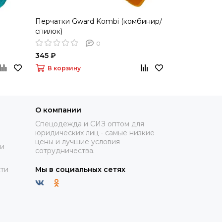
Перчатки Gward Kombi (комбинир/
Рукавицы ут
спилок)
брезентовы
0
345 ₽
130 ₽
В корзину
В корзину
О компании
Спецодежда и СИЗ оптом для
юридических лиц - самые низкие
цены и лучшие условия
ки
сотрудничества.
ти
Мы в социальных сетях