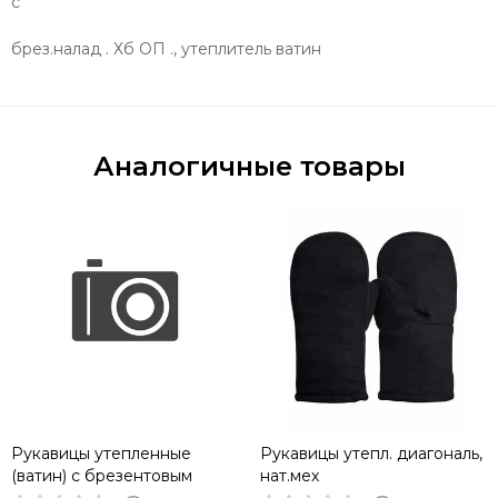
с
брез.налад . Хб ОП ., утеплитель ватин
Аналогичные товары
Рукавицы утепленные
Рукавицы утепл. диагональ,
(ватин) с брезентовым
нат.мех