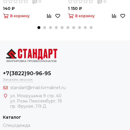
наладон.
0
0
140 ₽
1 150 ₽
В корзину
В корзину
+7(3822)90-96-95
Заказать звонок
standart@mail.tomsknet.ru
ул. Мокрушина 9 стр. 40
ул. Розы Люксембург, 19
пр. Фрунзе, 119 Д
Каталог
Спецодежда