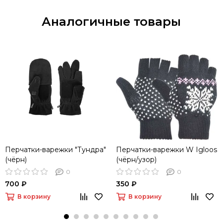
Аналогичные товары
Перчатки-варежки "Тундра"
Перчатки-варежки W Igloos
(чёрн)
(чёрн/узор)
0
0
700 ₽
350 ₽
В корзину
В корзину