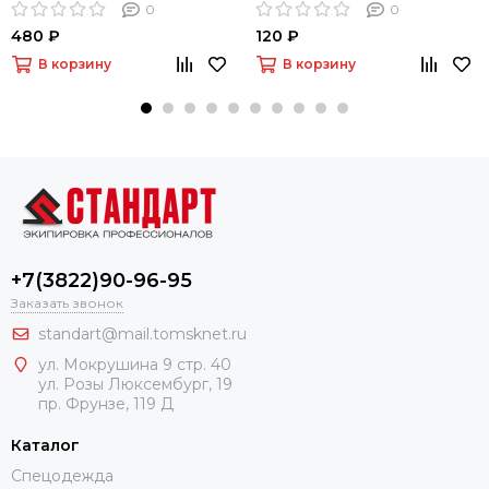
0
0
480 ₽
120 ₽
В корзину
В корзину
+7(3822)90-96-95
Заказать звонок
standart@mail.tomsknet.ru
ул. Мокрушина 9 стр. 40
ул. Розы Люксембург, 19
пр. Фрунзе, 119 Д
Каталог
Спецодежда