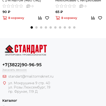
с 2-м нал-ом (480 г/м2)
нейлоновые с нитриловым
покрытием
0
0
90 ₽
65 ₽
В корзину
В корзину
+7(3822)90-96-95
Заказать звонок
standart@mail.tomsknet.ru
ул. Мокрушина 9 стр. 40
ул. Розы Люксембург, 19
пр. Фрунзе, 119 Д
Каталог