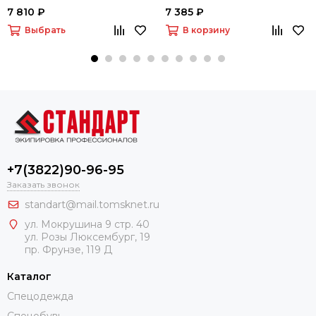
красный/черный)
7 810 ₽
7 385 ₽
Выбрать
В корзину
+7(3822)90-96-95
Заказать звонок
standart@mail.tomsknet.ru
ул. Мокрушина 9 стр. 40
ул. Розы Люксембург, 19
пр. Фрунзе, 119 Д
Каталог
Спецодежда
Спецобувь