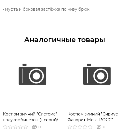
• муфта и боковая застёжка по низу брюк
Аналогичные товары
Костюм зимний "Система"
Костюм зимний "Сириус-
полукомбинезон (т.серый/
Фаворит-Мега-РОСС"
черный/лимон)
полукомбинезон (т.серый/
0
0