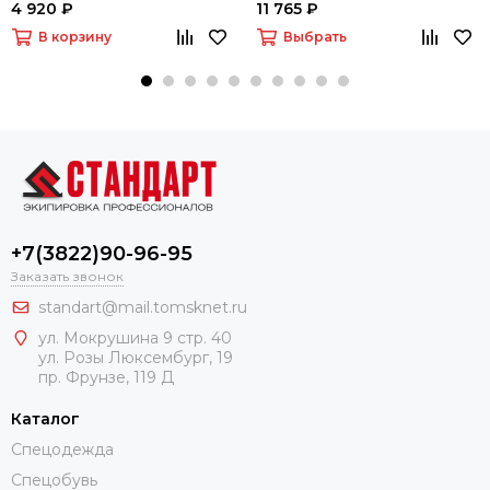
4 920 ₽
11 765 ₽
В корзину
Выбрать
+7(3822)90-96-95
Заказать звонок
standart@mail.tomsknet.ru
ул. Мокрушина 9 стр. 40
ул. Розы Люксембург, 19
пр. Фрунзе, 119 Д
Каталог
Спецодежда
Спецобувь