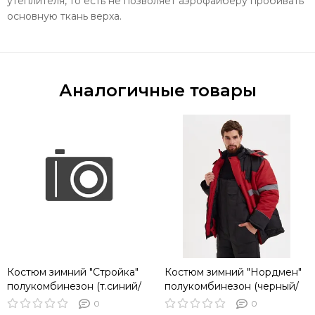
утеплителя, то есть не позволяет аэрофайберу пробивать
основную ткань верха.
Аналогичные товары
Костюм зимний "Стройка"
Костюм зимний "Нордмен"
полукомбинезон (т.синий/
полукомбинезон (черный/
василек/лимонный)
красный)
0
0