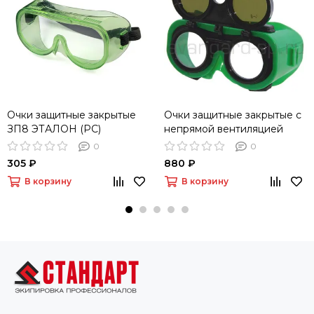
Очки защитные закрытые
Очки защитные закрытые с
ЗП8 ЭТАЛОН (PC)
непрямой вентиляцией
ЗНД2 ADMIRAL (23232)
0
0
305 ₽
880 ₽
В корзину
В корзину