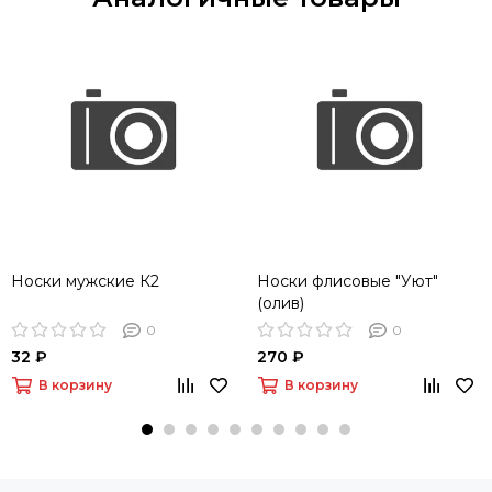
Носки мужские К2
Носки флисовые "Уют"
(олив)
0
0
32 ₽
270 ₽
В корзину
В корзину