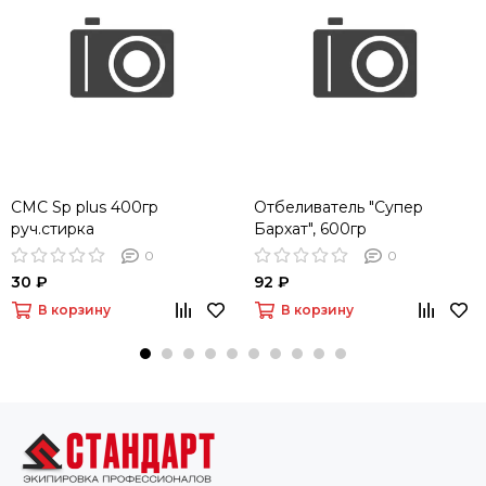
СМС Sp plus 400гр
Отбеливатель "Супер
руч.стирка
Бархат", 600гр
0
0
30 ₽
92 ₽
В корзину
В корзину