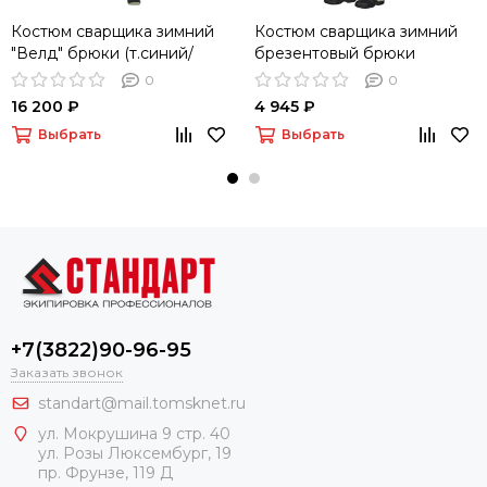
Костюм сварщика зимний
Костюм сварщика зимний
"Велд" брюки (т.синий/
брезентовый брюки
красный)
(бежевый)
0
0
16 200 ₽
4 945 ₽
Выбрать
Выбрать
+7(3822)90-96-95
Заказать звонок
standart@mail.tomsknet.ru
ул. Мокрушина 9 стр. 40
ул. Розы Люксембург, 19
пр. Фрунзе, 119 Д