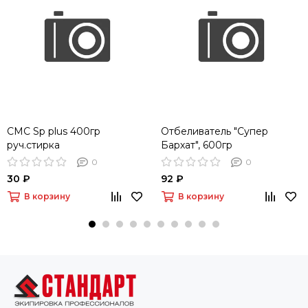
СМС Sp plus 400гр
Отбеливатель "Супер
руч.стирка
Бархат", 600гр
0
0
30 ₽
92 ₽
В корзину
В корзину