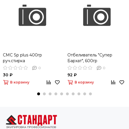
СМС Sp plus 400гр
Отбеливатель "Супер
руч.стирка
Бархат", 600гр
0
0
30 ₽
92 ₽
В корзину
В корзину