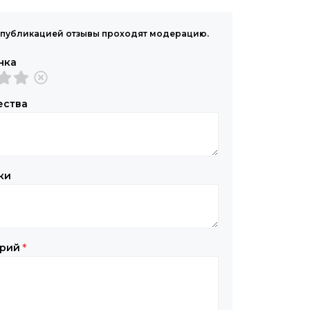
публикацией отзывы проходят модерацию.
нка
ества
ки
арий
*