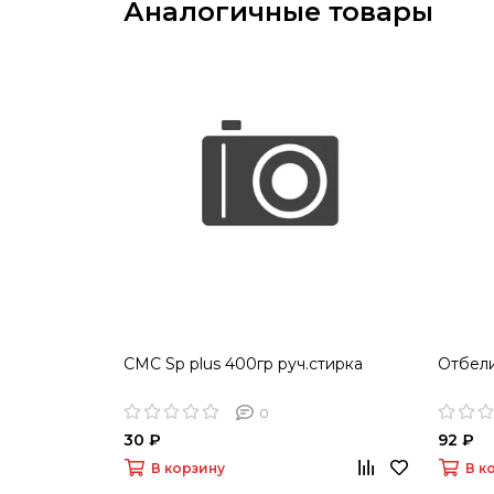
Аналогичные товары
СМС Sp plus 400гр руч.стирка
Отбели
0
30 ₽
92 ₽
В корзину
В к