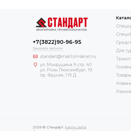
Катал
Спецо
Спецо
+7(3822)90-96-95
Средст
Заказать звонок
Для ту
standart@mail.tomsknet.ru
Трико
ул. Мокрушина 9 стр. 40
Головн
ул. Розы Люксембург, 19
Товары
пр. Фрунзе, 119 Д
Новин
Разно
2026 © Стандарт.
Карта сайта