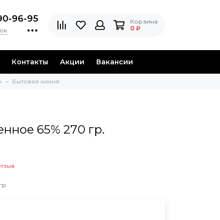
90-96-95
Корзина
0 ₽
нок
Контакты
Акции
Вакансии
ы
Бытовая химия
нное 65% 270 гр.
отзыв
гр.