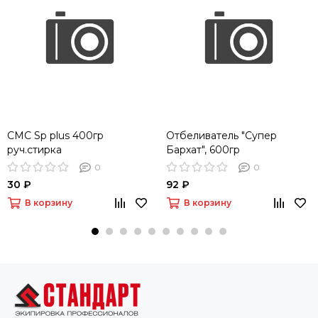
СМС Sp plus 400гр
Отбеливатель "Супер
руч.стирка
Бархат", 600гр
0
0
30 ₽
92 ₽
В корзину
В корзину