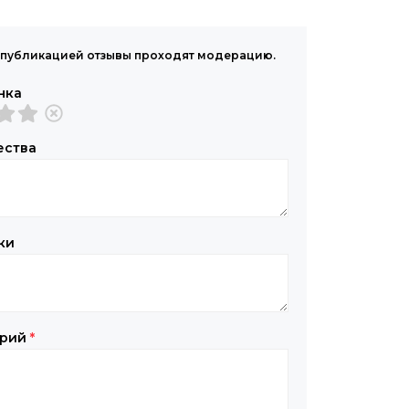
публикацией отзывы проходят модерацию.
нка
ества
ки
арий
*