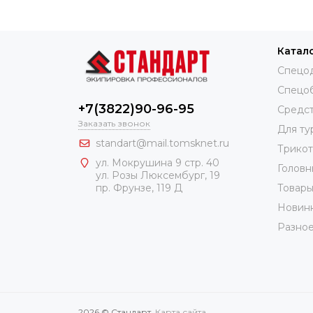
Катал
Спецо
Спецо
+7(3822)90-96-95
Средст
Заказать звонок
Для ту
standart@mail.tomsknet.ru
Трико
ул. Мокрушина 9 стр. 40
Головн
ул. Розы Люксембург, 19
Товары
пр. Фрунзе, 119 Д
Новин
Разно
2026 © Стандарт.
Карта сайта