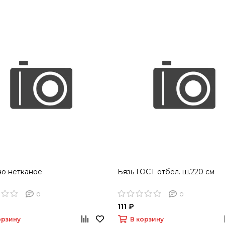
о нетканое
Бязь ГОСТ отбел. ш.220 см
0
0
111 ₽
орзину
В корзину