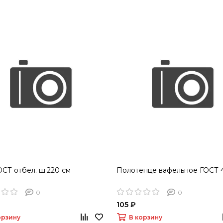
ОСТ отбел. ш.220 см
Полотенце вафельное ГОСТ 
0
0
105 ₽
орзину
В корзину