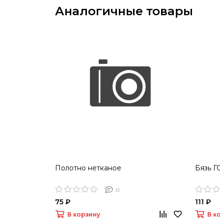
Аналогичные товары
Полотно нетканое
Бязь Г
0
75 ₽
111 ₽
В корзину
В к