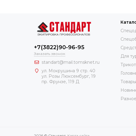
Катал
Спецо
Спецо
+7(3822)90-96-95
Средст
Заказать звонок
Для ту
standart@mail.tomsknet.ru
Трико
ул. Мокрушина 9 стр. 40
Головн
ул. Розы Люксембург, 19
Товары
пр. Фрунзе, 119 Д
Новин
Разно
2026 © Стандарт.
Карта сайта