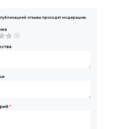
публикацией отзывы проходят модерацию.
нка
ества
ки
арий
*