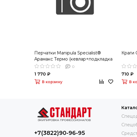
Перчатки Manipula Specialist®
Краги 
Арамакс Термо (кевлар+подкладка
хлопок), TG-602
0
1 770 ₽
710 ₽
В корзину
В к
Катал
Спецо
Спецо
+7(3822)90-96-95
Средст