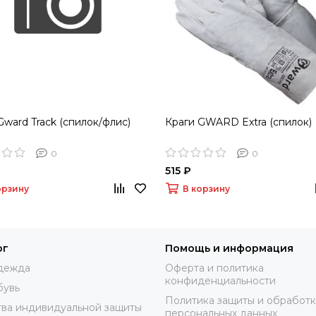
Gward Track (спилок/флис)
Краги GWARD Extra (спилок)
0
0
515 ₽
орзину
В корзину
ог
Помощь и информация
дежда
Оферта и политика
конфиденциальности
бувь
Политика защиты и обработ
ва индивидуальной защиты
персональных данных