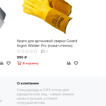
Краги для аргоновой сварки Gward
Краги Gward
Argon Welder Pro (кожа+спилок)
0
990 ₽
640 ₽
В корзину
В корзину
О компании
Спецодежда и СИЗ оптом для
юридических лиц - самые низкие
цены и лучшие условия
ки
сотрудничества.