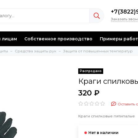
+7(3822)
Заказать зво
 лицам
Собственное производство
Примеры работ
щиты
Средства защиты рук
Защита от повышенных температур
Краги спилков
320 ₽
Оставить 
Краги спилковые пятипалые