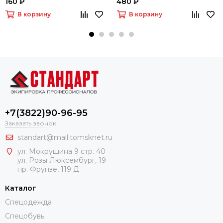
160 ₽
480 ₽
В корзину
В корзину
+7(3822)90-96-95
Заказать звонок
standart@mail.tomsknet.ru
ул. Мокрушина 9 стр. 40
ул. Розы Люксембург, 19
пр. Фрунзе, 119 Д
Каталог
Спецодежда
Спецобувь