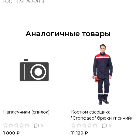
ГОСТ: 12.4.297-2013
Аналогичные товары
Наплечники (спилок)
Костюм сварщика
"Стопфаер" брюки (т.синий/
красный)
0
0
1 800 ₽
11 120 ₽