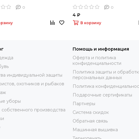
0
0
4 ₽
орзину
В корзину
ог
Помощь и информация
дежда
Оферта и политика
конфиденциальности
бувь
Политика защиты и обработ
ва индивидуальной защиты
персональных данных
ристов, охотников и рыбаков
Политика конфиденциальнос
таж
Подарочные сертификаты
ые уборы
Партнеры
 собственного производства
Система скидок
ки
Обратная связь
е
Машинная вышивка
Термопечать