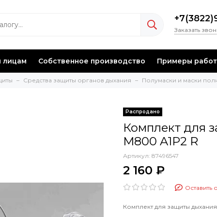
+7(3822)
Заказать зво
 лицам
Собственное производство
Примеры работ
щиты
Средства защиты органов дыхания
Полумаски и маски по
Комплект для 
M800 A1P2 R
Артикул:
87496547
2 160 ₽
Оставить 
Комплект для защиты дыхания