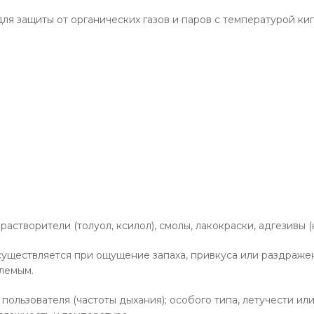
 защиты от органических газов и паров с температурой кипе
астворители (толуол, ксилол), смолы, лакокраски, адгезивы (
ществляется при ощущение запаха, привкуса или раздражения
лемым.
 пользователя (частоты дыхания); особого типа, летучести и