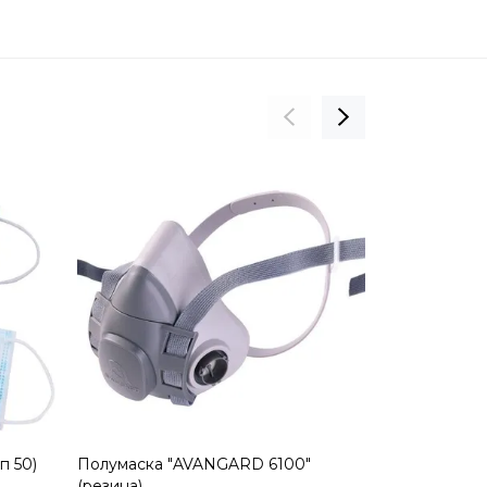
п 50)
Полумаска "AVANGARD 6100"
Полумаска 
(резина)
(силикон)