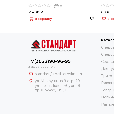
0
2 400 ₽
69 ₽
В корзину
В к
Катал
Спецо
Спецо
+7(3822)90-96-95
Средст
Заказать звонок
Для ту
standart@mail.tomsknet.ru
Трико
ул. Мокрушина 9 стр. 40
Головн
ул. Розы Люксембург, 19
Товары
пр. Фрунзе, 119 Д
Новин
Разно