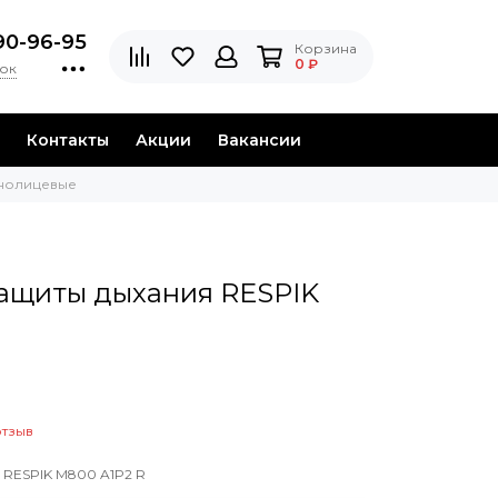
90-96-95
Корзина
0 ₽
нок
Контакты
Акции
Вакансии
лнолицевые
защиты дыхания RESPIK
отзыв
 RESPIK M800 A1P2 R