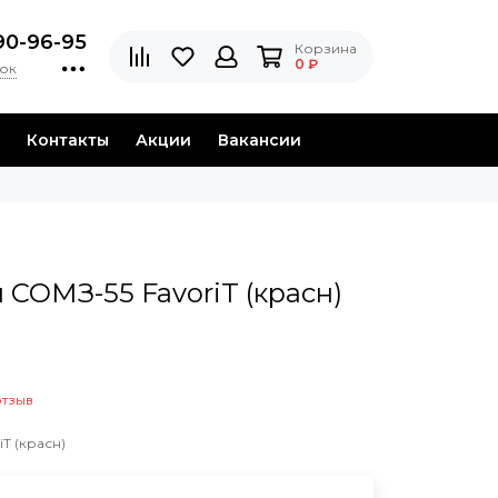
90-96-95
Корзина
0 ₽
нок
Контакты
Акции
Вакансии
 СОМЗ-55 FavoriT (красн)
отзыв
T (красн)