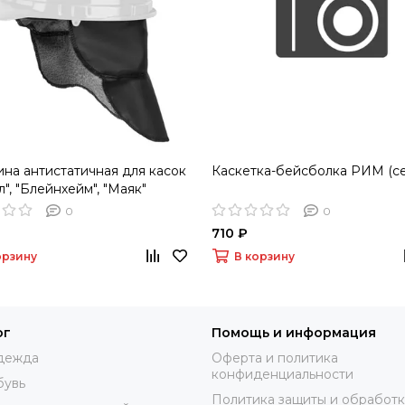
на антистатичная для касок
Каскетка-бейсболка РИМ (се
л", "Блейнхейм", "Маяк"
)
0
0
710 ₽
орзину
В корзину
ог
Помощь и информация
дежда
Оферта и политика
конфиденциальности
бувь
Политика защиты и обработ