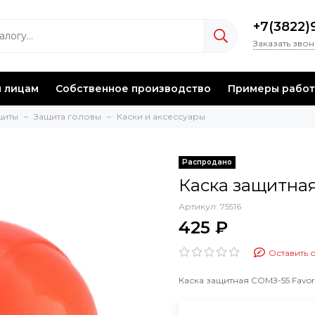
+7(3822)
Заказать зво
 лицам
Собственное производство
Примеры работ
щиты
Защита головы
Каски и аксессуары
Каска защитная
Артикул:
75516
425 ₽
Оставить 
Каска защитная СОМЗ-55 Favori