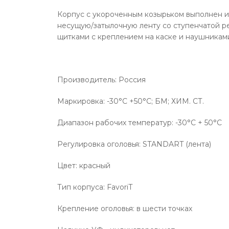
Корпус c укороченным козырьком выполнен из 
несущую/затылочную ленту со ступенчатой ре
щитками с креплением на каске и наушникам
Производитель: Россия
Маркировка: -30°C +50°C; БМ; ХИМ. СТ.
Диапазон рабочих температур: -30°C + 50°C
Регулировка оголовья: STANDART (лента)
Цвет: красный
Тип корпуса: FavoriT
Крепление оголовья: в шести точках