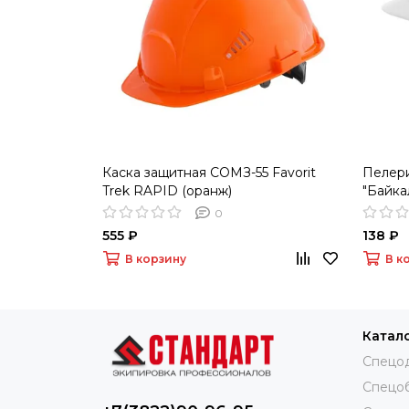
Каска защитная СОМЗ-55 Favorit
Пелери
Trek RAPID (оранж)
"Байка
(151008
0
555 ₽
138 ₽
В корзину
В к
Катал
Спецо
Спецо