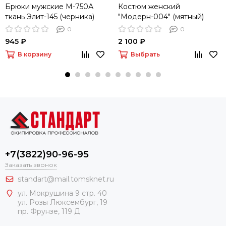
Брюки мужские М-750А
Костюм женский
ткань Элит-145 (черника)
"Модерн-004" (мятный)
0
0
945 ₽
2 100 ₽
В корзину
Выбрать
+7(3822)90-96-95
Заказать звонок
standart@mail.tomsknet.ru
ул. Мокрушина 9 стр. 40
ул. Розы Люксембург, 19
пр. Фрунзе, 119 Д