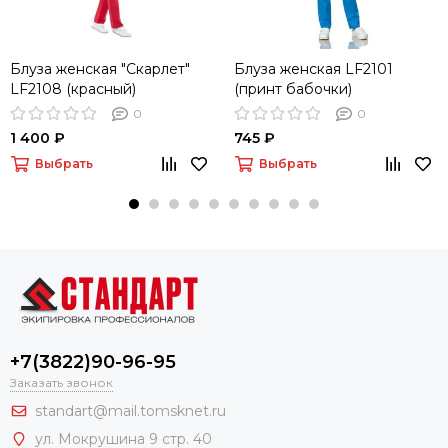
Блуза женская "Скарлет"
Блуза женская LF2101
LF2108 (красный)
(принт бабочки)
0
0
1 400 ₽
745 ₽
Выбрать
Выбрать
+7(3822)90-96-95
Заказать звонок
standart@mail.tomsknet.ru
ул. Мокрушина 9 стр. 40