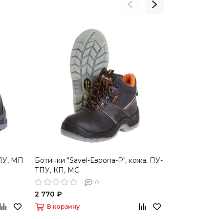
ТПУ, МП
Ботинки "Savel-Европа-Р", кожа, ПУ-
Ботинки "Ко
ТПУ, КП, МС
(берцы)
0
2 770 ₽
4 105 ₽
В корзину
В корзину