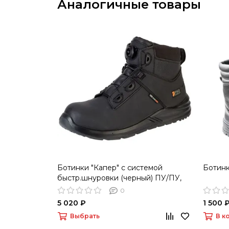
Аналогичные товары
Ботинки "Капер" с системой
Ботинк
быстр.шнуровки (черный) ПУ/ПУ,
КП
0
5 020 ₽
1 500 
Выбрать
В к