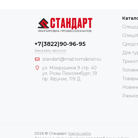
Катал
Спецо
Спецо
+7(3822)90-96-95
Средст
Заказать звонок
Для ту
standart@mail.tomsknet.ru
Трико
ул. Мокрушина 9 стр. 40
Головн
ул. Розы Люксембург, 19
Товары
пр. Фрунзе, 119 Д
Новин
Разно
2026 © Стандарт.
Карта сайта