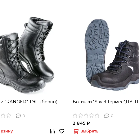
и "RANGER" ТЭП (берцы)
Ботинки "Savel-Гермес",ПУ-
0
0
₽
2 845 ₽
орзину
Выбрать