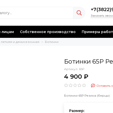
+7(3822)
Заказать зво
 лицам
Собственное производство
Примеры работ
 летняя и демисезонная
Ботинки
Ботинки 65Р Ре
Артикул:
65Р
4 900 ₽
Оставить 
Ботинки 65Р Резина (берцы)
Размер: