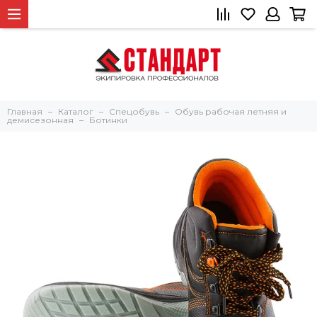
Главная
Каталог
Спецобувь
Обувь рабочая летняя и
демисезонная
Ботинки