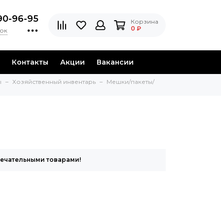
90-96-95
Корзина
0 ₽
нок
Контакты
Акции
Вакансии
ы
Хозяйственный инвентарь
Мешки/пакеты/
мечательными товарами!