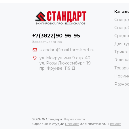
Катал
Спецо
Спецо
+7(3822)90-96-95
Средст
Заказать звонок
Для ту
standart@mail.tomsknet.ru
Трико
ул. Мокрушина 9 стр. 40
Головн
ул. Розы Люксембург, 19
Товары
пр. Фрунзе, 119 Д
Новин
Разно
2026 © Стандарт.
Карта сайта
Сделано в студии
ProSales
для платформы
InSales