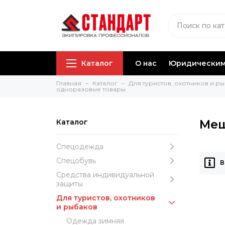
Каталог
О нас
Юридическим
Главная
Каталог
Для туристов, охотников и р
одноразовые товары
Меш
Каталог
Спецодежда
Спецобувь
В
Средства индивидуальной
защиты
Для туристов, охотников
и рыбаков
Одежда зимняя