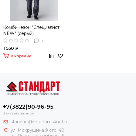
Комбинезон "Специалист
NEW" (серый)
0
1 550 ₽
В корзину
+7(3822)90-96-95
Заказать звонок
standart@mail.tomsknet.ru
ул. Мокрушина 9 стр. 40
ул. Розы Люксембург, 19