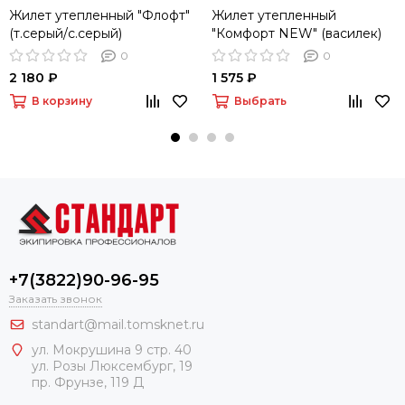
Жилет утепленный "Флофт"
Жилет утепленный
(т.серый/с.серый)
"Комфорт NEW" (василек)
0
0
2 180 ₽
1 575 ₽
В корзину
Выбрать
+7(3822)90-96-95
Заказать звонок
standart@mail.tomsknet.ru
ул. Мокрушина 9 стр. 40
ул. Розы Люксембург, 19
пр. Фрунзе, 119 Д