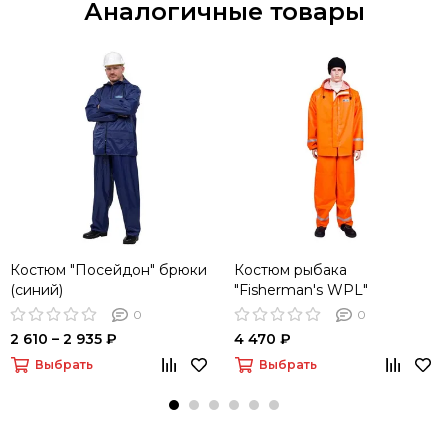
Аналогичные товары
Костюм "Посейдон" брюки
Костюм рыбака
(синий)
"Fisherman's WPL"
полукомбинезон
0
0
(оранжевый)
2 610 – 2 935 ₽
4 470 ₽
Выбрать
Выбрать