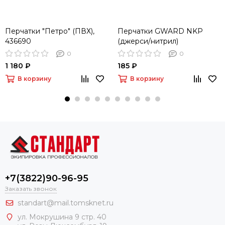
Перчатки "Петро" (ПВХ),
Перчатки GWARD NKP
436690
(джерси/нитрил)
0
0
1 180 ₽
185 ₽
В корзину
В корзину
+7(3822)90-96-95
Заказать звонок
standart@mail.tomsknet.ru
ул. Мокрушина 9 стр. 40