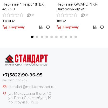
Перчатки "Петро" (ПВХ),
Перчатки GWARD NKP
436690
(джерси/нитрил)
0
0
1 180 ₽
185 ₽
В корзину
В корзину
+7(3822)90-96-95
Заказать звонок
standart@mail.tomsknet.ru
ул. Мокрушина 9 стр. 40
ул. Розы Люксембург, 19
пр. Фрунзе, 119 Д