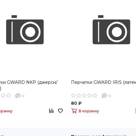
тки GWARD NKP (джерси/
Перчатки GWARD IRIS (латек
)
0
0
80 ₽
орзину
В корзину