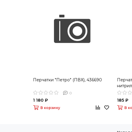
Перчатки "Петро" (ПВХ), 436690
Перча
нитрил
0
1 180 ₽
185 ₽
В корзину
В к