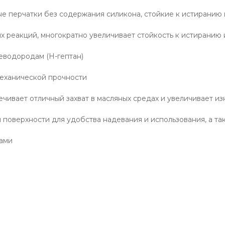
е перчатки без содержания силикона, стойкие к истиранию
их реакций, многократно увеличивает стойкость к истирани
еводородам (Н-гептан)
механической прочности
чивает отличный захват в масляных средах и увеличивает из
 поверхности для удобства надевания и использования, а т
тами