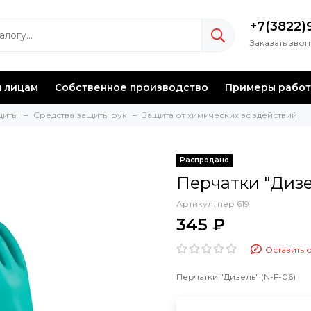
+7(3822)
Заказать зво
 лицам
Собственное производство
Примеры работ
щиты
Средства защиты рук
Защита от химических воздействий
Перчатки "Дизел
Артикул:
пер 619
345 ₽
Оставить 
Перчатки "Дизель" (N-F-06)