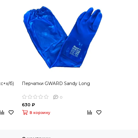
с+х/б)
Перчатки GWARD Sandy Long
Перчатки G
(джерси/нит
0
630 ₽
190 ₽
В корзину
В корзину