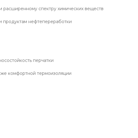
 и расширенному спектру химических веществ
ю и продуктам нефтепереработки
носостойкость перчатки
акже комфортной термоизоляции