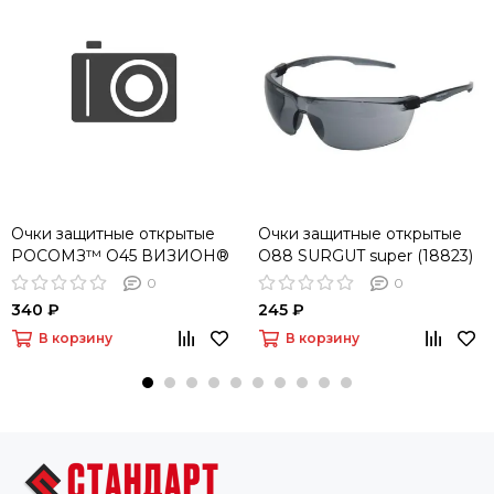
Очки защитные открытые
Очки защитные открытые
РОСОМЗ™ О45 ВИЗИОН®
О88 SURGUT super (18823)
АЛМАЗ (2С-1,2 PC)
0
0
340 ₽
245 ₽
В корзину
В корзину