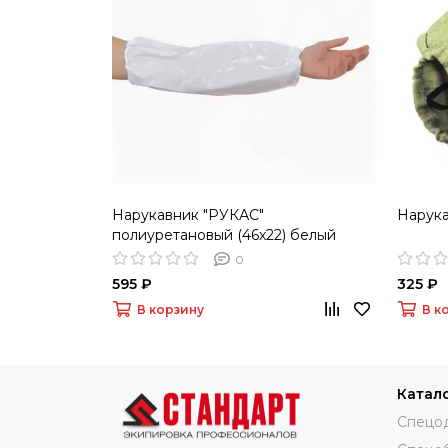
Нарукавник "РУКАС"
Нарук
полиуретановый (46х22) белый
0
595 ₽
325 ₽
В корзину
В к
Катал
Спецо