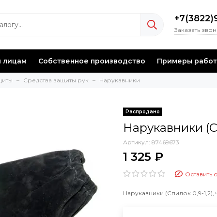
+7(3822)
Заказать зво
 лицам
Собственное производство
Примеры работ
щиты
Средства защиты рук
Нарукавники
Нарукавники (Сп
Артикул:
87469673
1 325 ₽
Оставить 
Нарукавники (Спилок 0,9-1,2),