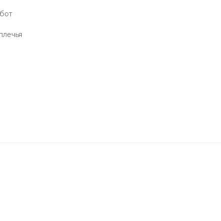
абот
плечья