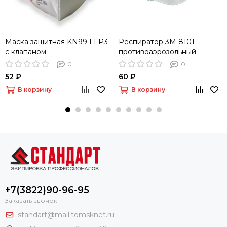
Маска защитная KN99 FFP3
Респиратор 3М 8101
с клапаном
противоаэрозольный
0
0
52 ₽
60 ₽
В корзину
В корзину
+7(3822)90-96-95
Заказать звонок
standart@mail.tomsknet.ru