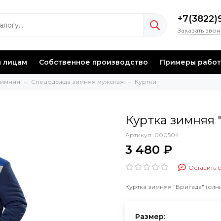
+7(3822)
Заказать зво
 лицам
Собственное производство
Примеры работ
зимняя
Спецодежда зимняя мужская
Куртки
Куртка зимняя 
Артикул:
000504
3 480 ₽
Оставить 
Куртка зимняя "Бригада" (син
Размер: