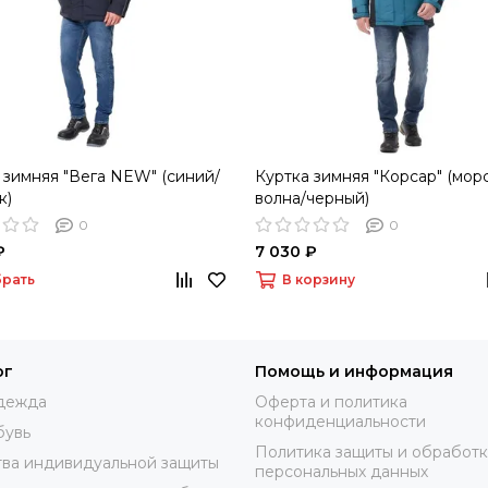
 зимняя "Вега NEW" (синий/
Куртка зимняя "Корсар" (мор
к)
волна/черный)
0
0
₽
7 030 ₽
рать
В корзину
ог
Помощь и информация
дежда
Оферта и политика
конфиденциальности
бувь
Политика защиты и обработ
ва индивидуальной защиты
персональных данных