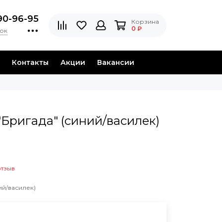
90-96-95
Корзина
0 ₽
нок
Контакты
Акции
Вакансии
"Бригада" (синий/василек)
отзыв
ий/василек)