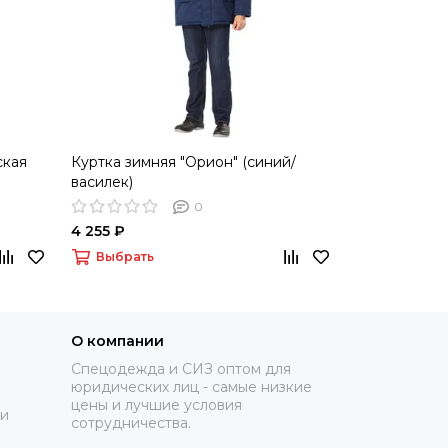
ская
Куртка зимняя "Орион" (синий/
Куртка зимн
василек)
(синий/черн
0
4 255 ₽
4 610 ₽
Выбрать
Выбрать
О компании
Спецодежда и СИЗ оптом для
юридических лиц - самые низкие
цены и лучшие условия
ки
сотрудничества.