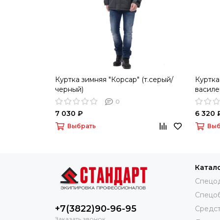
Куртка зимняя "Корсар" (т.серый/
Куртка
черный)
василе
0
7 030 ₽
6 320 
Выбрать
Выб
Катал
Спецо
Спецо
+7(3822)90-96-95
Средст
Заказать звонок