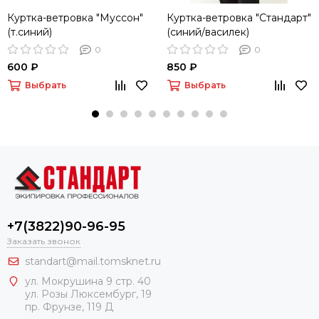
Куртка-ветровка "Муссон"
Куртка-ветровка "Стандарт"
(т.синий)
(синий/василек)
0
0
600 ₽
850 ₽
Выбрать
Выбрать
+7(3822)90-96-95
Заказать звонок
standart@mail.tomsknet.ru
ул. Мокрушина 9 стр. 40
ул. Розы Люксембург, 19
пр. Фрунзе, 119 Д