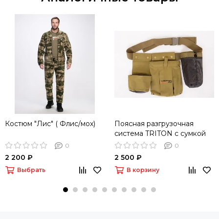
Костюм "Лис" ( Флис/мох)
Поясная разгрузочная
система TRITON с сумкой
сброса(хаки)
0
0
2 200 ₽
2 500 ₽
Выбрать
В корзину