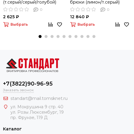
(т.серый/серый/голубой)
брюки (лимон/т.серый)
0
0
2 625 ₽
12 840 ₽
Выбрать
Выбрать
+7(3822)90-96-95
Заказать звонок
standart@mail.tomsknet.ru
ул. Мокрушина 9 стр. 40
ул. Розы Люксембург, 19
пр. Фрунзе, 119 Д
Каталог