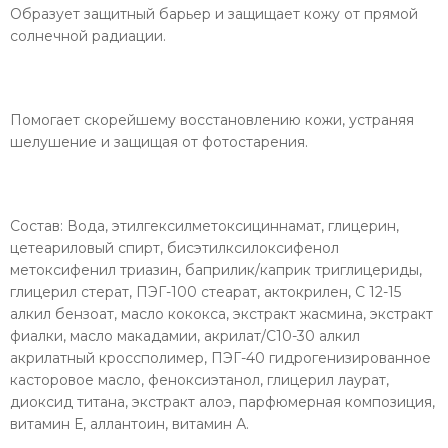
Образует защитный барьер и защищает кожу от прямой
солнечной радиации.
Помогает скорейшему восстановлению кожи, устраняя
шелушение и защищая от фотостарения.
Состав: Вода, этилгексилметоксициннамат, глицерин,
цетеариловый спирт, бисэтилксилоксифенол
метоксифенил триазин, баприлик/каприк триглицериды,
глицерил стерат, ПЭГ-100 стеарат, актокрилен, С 12-15
алкил бензоат, масло кококса, экстракт жасмина, экстракт
фиалки, масло макадамии, акрилат/С10-30 алкил
акрилатный кроссполимер, ПЭГ-40 гидрогенизированное
касторовое масло, феноксиэтанол, глицерил лаурат,
диоксид титана, экстракт алоэ, парфюмерная композиция,
витамин Е, аллантоин, витамин А.