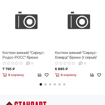
Костюм зимний "Сириус-
Костюм зимний "Сириус-
Родос-РОСС" брюки
Ховард" брюки (т.серый/
(св.коричневый/
черный/лимонный)
0
0
т.коричневый)
мембрана
7 765 ₽
6 885 ₽
В корзину
В корзину