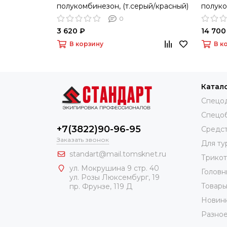
полукомбинезон, (т.серый/красный)
полуко
0
3 620 ₽
14 700
В корзину
В к
Катал
Спецо
Спецо
+7(3822)90-96-95
Средст
Заказать звонок
Для ту
standart@mail.tomsknet.ru
Трико
ул. Мокрушина 9 стр. 40
Головн
ул. Розы Люксембург, 19
Товары
пр. Фрунзе, 119 Д
Новин
Разно