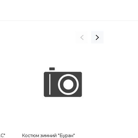
.С"
Костюм зимний "Буран"
Костюм зимн