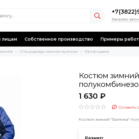
+7(3822)
Заказать зво
 лицам
Собственное производство
Примеры работ
зимняя
Спецодежда зимняя мужская
Распродажа
Костюм зимний
полукомбинезон
1 630 ₽
Оставить 
Костюм зимний "Балтика" пол
Размер: