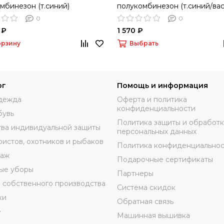
мбинезон (т.синий)
полукомбинезон (т.синий/вас
0
0
 ₽
1 570 ₽
орзину
Выбрать
ог
Помощь и информация
дежда
Оферта и политика
конфиденциальности
бувь
Политика защиты и обработ
ва индивидуальной защиты
персональных данных
ристов, охотников и рыбаков
Политика конфиденциальнос
таж
Подарочные сертификаты
ые уборы
Партнеры
 собственного производства
Система скидок
ки
Обратная связь
е
Машинная вышивка