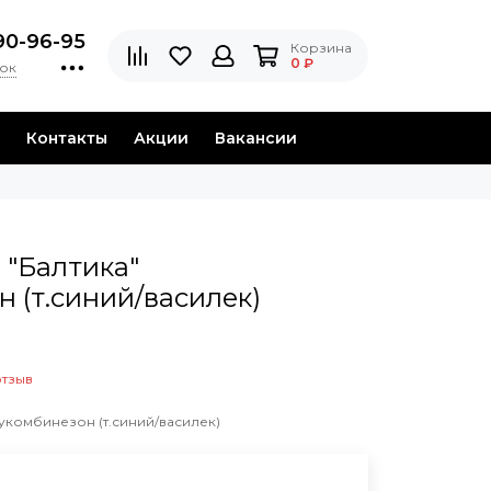
90-96-95
Корзина
0 ₽
нок
Контакты
Акции
Вакансии
 "Балтика"
 (т.синий/василек)
отзыв
укомбинезон (т.синий/василек)