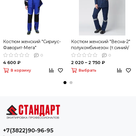
Костюм женский "Сириус-
Костюм женский "Весна-2"
Фаворит-Мега"
полукомбинезон (т.синий/
полукомбинезон (василек/
василек)
0
0
т.синий)
4 600 ₽
2 020 – 2 750 ₽
В корзину
Выбрать
+7(3822)90-96-95