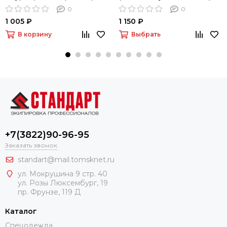
0
0
1 005 ₽
1 150 ₽
В корзину
Выбрать
+7(3822)90-96-95
Заказать звонок
standart@mail.tomsknet.ru
ул. Мокрушина 9 стр. 40
ул. Розы Люксембург, 19
пр. Фрунзе, 119 Д
Каталог
Спецодежда