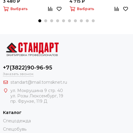
3 480 ₽
4 715 ₽
Выбрать
Выбрать
+7(3822)90-96-95
Заказать звонок
standart@mail.tomsknet.ru
ул. Мокрушина 9 стр. 40
ул. Розы Люксембург, 19
пр. Фрунзе, 119 Д
Каталог
Спецодежда
Спецобувь