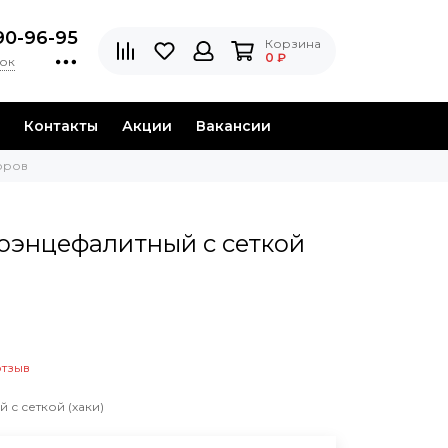
90-96-95
Корзина
0 ₽
нок
Контакты
Акции
Вакансии
оров
оэнцефалитный с сеткой
отзыв
с сеткой (хаки)