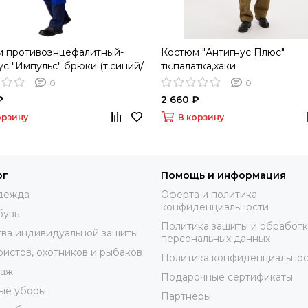
м противоэнцефалитный-
Костюм "Антигнус Плюс"
ус "Импульс" брюки (т.синий/
тк.палатка,хаки
ковый)
0
0
₽
2 660 ₽
орзину
В корзину
ог
Помощь и информация
дежда
Оферта и политика
конфиденциальности
бувь
Политика защиты и обработ
ва индивидуальной защиты
персональных данных
ристов, охотников и рыбаков
Политика конфиденциальнос
таж
Подарочные сертификаты
ые уборы
Партнеры