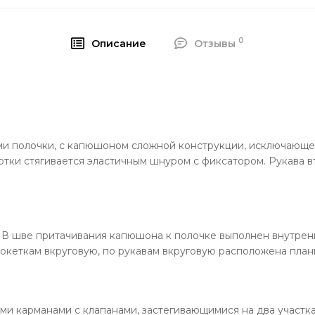
0
Описание
Отзывы
ами полочки, с капюшоном сложной конструкции, исключающ
тки стягивается эластичным шнуром с фиксатором. Рукава в
 В шве притачивания капюшона к полочке выполнен внутрен
кокеткам вкруговую, по рукавам вкруговую расположена планк
и карманами с клапанами, застегивающимися на два участка