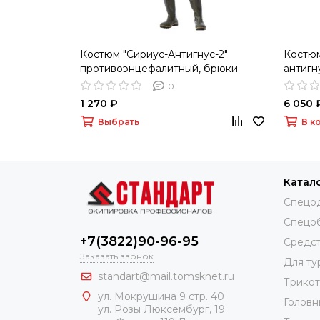
Костюм "Сириус-Антигнус-2"
Костю
противоэнцефалитный, брюки
антигн
(КМФ Тайга)
василь
0
1 270 ₽
6 050 
Выбрать
В к
Катал
Спецо
Спецо
+7(3822)90-96-95
Средст
Заказать звонок
Для ту
standart@mail.tomsknet.ru
Трико
ул. Мокрушина 9 стр. 40
Головн
ул. Розы Люксембург, 19