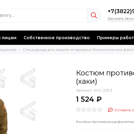
+7(3822)
Заказать зво
 лицам
Собственное производство
Примеры работ
защитная
Спецодежда для защиты от вредных биологических факт
Костюм против
(хаки)
Артикул:
КОС 233.3
1 524 ₽
Оставить 
Костюм противоэнцефалитный 