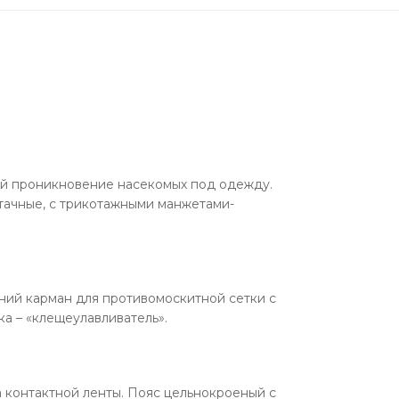
ей проникновение насекомых под одежду.
тачные, с трикотажными манжетами-
ний карман для противомоскитной сетки с
а – «клещеулавливатель».
 контактной ленты. Пояс цельнокроеный с