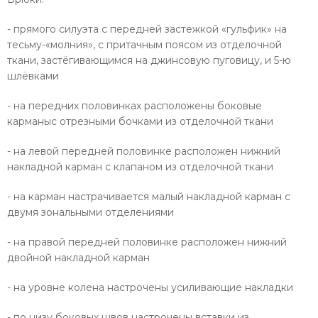
- прямого силуэта с передней застежкой «гульфик» на
тесьму-«молния», с притачным поясом из отделочной
ткани, застёгивающимся на джинсовую пуговицу, и 5-ю
шлёвками
- на передних половинках расположены боковые
карманыс отрезными бочками из отделочной ткани
- на левой передней половинке расположен нижний
накладной карман с клапаном из отделочной ткани
- на карман настрачивается малый накладной карман с
двумя зональными отделениями
- на правой передней половинке расположен нижний
двойной накладной карман
- на уровне колена настрочены усиливающие накладки
- по низу боковых швов настрочены вставки из