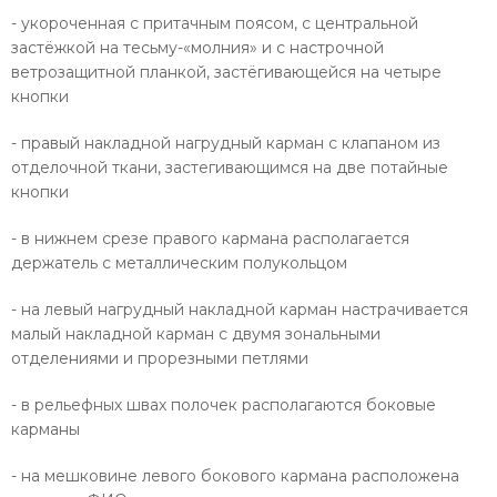
- укороченная с притачным поясом, с центральной
застёжкой на тесьму-«молния» и с настрочной
ветрозащитной планкой, застёгивающейся на четыре
кнопки
- правый накладной нагрудный карман с клапаном из
отделочной ткани, застегивающимся на две потайные
кнопки
- в нижнем срезе правого кармана располагается
держатель с металлическим полукольцом
- на левый нагрудный накладной карман настрачивается
малый накладной карман с двумя зональными
отделениями и прорезными петлями
- в рельефных швах полочек располагаются боковые
карманы
- на мешковине левого бокового кармана расположена