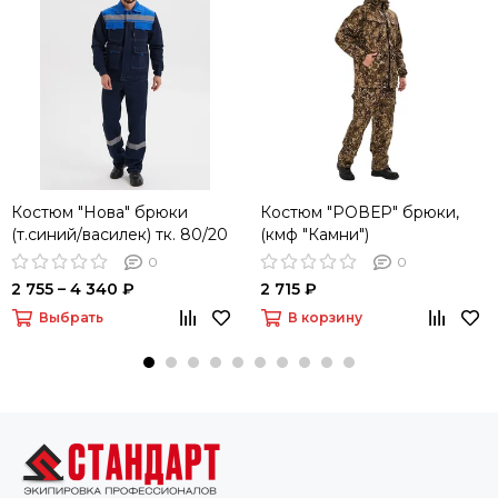
Костюм "Нова" брюки
Костюм "РОВЕР" брюки,
(т.синий/василек) тк. 80/20
(кмф "Камни")
пл.260
0
0
2 755 – 4 340 ₽
2 715 ₽
Выбрать
В корзину