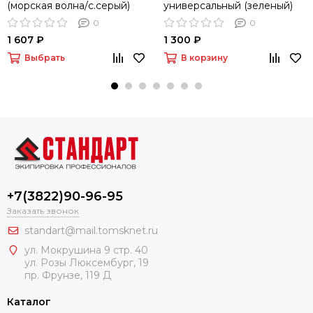
(морская волна/с.серый)
универсальный (зеленый)
0
0
1 607 ₽
1 300 ₽
Выбрать
В корзину
+7(3822)90-96-95
Заказать звонок
standart@mail.tomsknet.ru
ул. Мокрушина 9 стр. 40
ул. Розы Люксембург, 19
пр. Фрунзе, 119 Д
Каталог